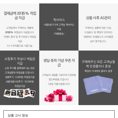
결제금액 최대5% 적립
금 지급
상품 사후 AS관리
퀵서비스
서울&경기지역 고객님 퀵서비스
고객님께서 구매하신 제품에
구매하신 상품에 대한 AS는
지원
최대5%
적립금이 지급됩니다.
수입본사 및 룩앤미 오프라인
(착불발송)
이벤트 참여 및 후기작성시 적립금
매장에서 진행됩니다.AS비용은
지급
실비 청구됩니다.
AS 수리비용으로 사용가능
쇼핑후기 작성시 적립금
생일 축하 기념 쿠폰 지
구매해주신 모든 고객님들
지급
급
께 안경클리너 증정
쇼핑 후기를 등록해주시는 모든
룩앤미 자체제작 클리너 증정
고객님들께 적립금을 드립니다.
고객님의 생일을 기념하여 5,000원
상품후기: 3,000원 적립금지급
할인쿠폰을 드립니다.
상품착용사진후기: 10,000원
(당일 자동지급됩니다)
적립금지금
상품 고시 정보