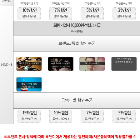
등급기준
500만원 이상 고객
300만원 이상 고객
100만원 이상 고객
50만원 이상 고객
10%할인
7%할인
5%할인
3%할인
(결제시 자동적용)
(결제시 자동적용)
(결제시 자동적용)
(결제시 자동적용)
회원 가입시 10,000원 적립금 지급
(즉시사용가능)
브랜드/특별 할인쿠폰
라피스 10%할인
(상세페이지다운로드)
타르트옵티컬 20%할인
수비 오리온 50%할인
마스카 10%할인
혜택안내
(상세페이지다운로드)
생일 5000원 할인
(당일자동지급)
금액대별 할인쿠폰
15%할인
10%할인
7%할인
5%할인
(40만원 이상 구매시)
(30만원 이상 구매시)
(20만원 이상 구매시)
(15만원 이상 구매시)
※브랜드 본사 정책에 따라 룩앤미에서 제공하는 할인혜택/사은품혜택이 적용불가할 수