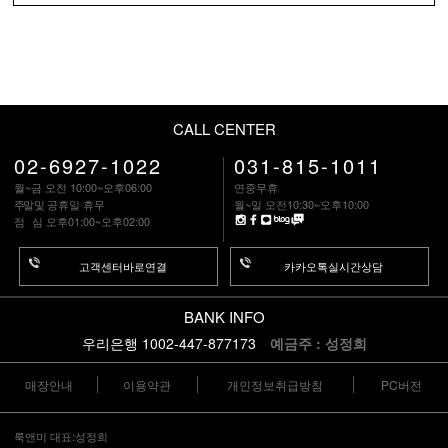
CALL CENTER
02-6927-1022
031-815-1011
월~금 오전 10:00~오후06:00
연중무휴
주말
및 공휴일 휴무
월~일 오전10:30~오후10:00
점 심
오후01:00~오후02:00
고객센터바로연결
카카오톡실시간상담
BANK INFO
우리은행 1002-447-877173
예금주 : 성정희
매장안내
이용약관
개인정보취급방침
PC버전
룩앤미 대표:성정희