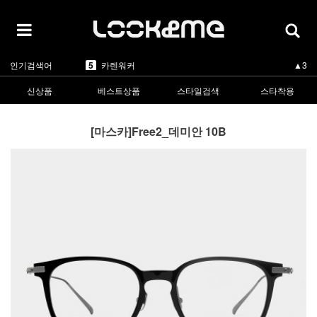
5
카렌워커
▲3
인기검색어
1
라피스센시블레
▲3
2
마스카
▲1
3
린드버그
▼-2
신상품
베스트상품
스타일검색
스타착용
4
올리버피플스
▲1
5
카렌워커
▲3
1
라피스센시블레
▲3
[마스카]Free2_데미안 10B