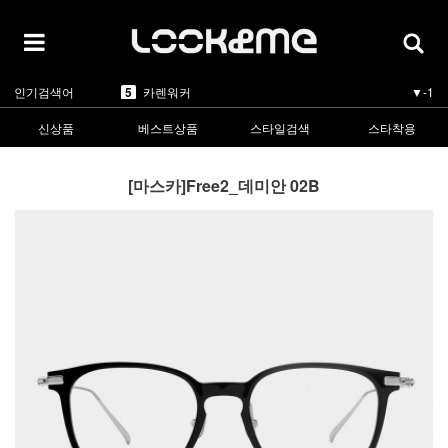
1
라피스센시블레
▲5
2
마스카
▲3
3
린드버그
▲1
4
올리버피플스
▼-1
5
카렌워커
▼-1
인기검색어
1
라피스센시블레
▲5
신상품
베스트상품
스타일검색
스타착용
[마스카]Free2_데미안 02B