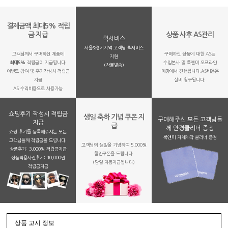
결제금액 최대5% 적립
금 지급
상품 사후 AS관리
퀵서비스
서울&경기지역 고객님 퀵서비스
고객님께서 구매하신 제품에
구매하신 상품에 대한 AS는
지원
최대5%
적립금이 지급됩니다.
수입본사 및 룩앤미 오프라인
(착불발송)
이벤트 참여 및 후기작성시 적립금
매장에서 진행됩니다.AS비용은
지급
실비 청구됩니다.
AS 수리비용으로 사용가능
쇼핑후기 작성시 적립금
생일 축하 기념 쿠폰 지
구매해주신 모든 고객님들
지급
급
께 안경클리너 증정
쇼핑 후기를 등록해주시는 모든
룩앤미 자체제작 클리너 증정
고객님들께 적립금을 드립니다.
고객님의 생일을 기념하여 5,000원
상품후기: 3,000원 적립금지급
할인쿠폰을 드립니다.
상품착용사진후기: 10,000원
(당일 자동지급됩니다)
적립금지금
상품 고시 정보