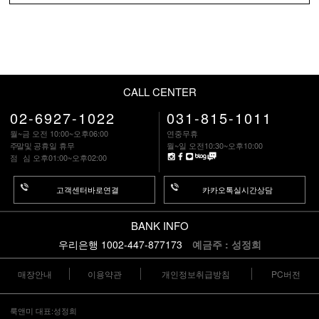
CALL CENTER
02-6927-1022
031-815-1011
월~금 오전 10:00~오후06:00
연중무휴
주말
및 공휴일 휴무
월~일 오전10:30~오후10:00
점 심
오후01:00~오후02:00
고객센터바로연결
카카오톡실시간상담
BANK INFO
우리은행 1002-447-877173
예금주 : 성정희
매장안내
이용약관
개인정보취급방침
PC버전
룩앤미 대표:성정희