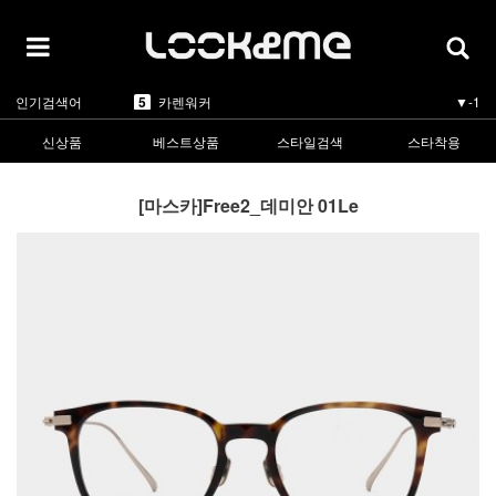
1
라피스센시블레
▲5
2
마스카
▲3
3
린드버그
▲1
4
올리버피플스
▼-1
5
카렌워커
▼-1
인기검색어
1
라피스센시블레
▲5
신상품
베스트상품
스타일검색
스타착용
[마스카]Free2_데미안 01Le