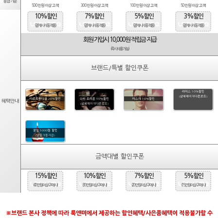
등급기준
500만원 이상 고객
300만원 이상 고객
100만원 이상 고객
50만원 이상 고객
10%할인
7%할인
5%할인
3%할인
(결제시 자동적용)
(결제시 자동적용)
(결제시 자동적용)
(결제시 자동적용)
회원 가입시 10,000원 적립금 지급
(즉시사용가능)
브랜드/특별 할인쿠폰
라피스 10%할인
(상세페이지다운로드)
타르트옵티컬 20%할인
수비 오리온 50%할인
마스카 10%할인
혜택안내
(상세페이지다운로드)
생일 5000원 할인
(당일자동지급)
금액대별 할인쿠폰
15%할인
10%할인
7%할인
5%할인
(40만원 이상 구매시)
(30만원 이상 구매시)
(20만원 이상 구매시)
(15만원 이상 구매시)
※브랜드 본사 정책에 따라 룩앤미에서 제공하는 할인혜택/사은품혜택이 적용불가할 수