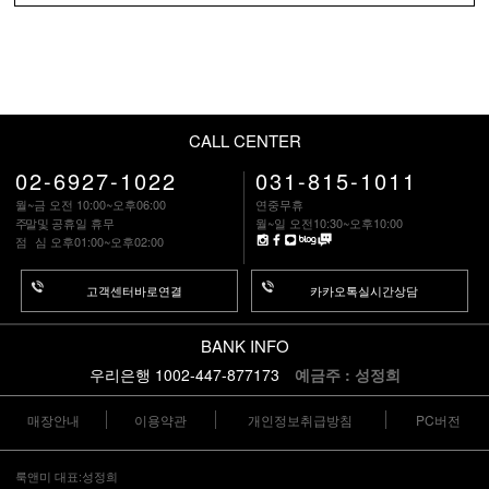
CALL CENTER
02-6927-1022
031-815-1011
월~금 오전 10:00~오후06:00
연중무휴
주말
및 공휴일 휴무
월~일 오전10:30~오후10:00
점 심
오후01:00~오후02:00
고객센터바로연결
카카오톡실시간상담
BANK INFO
우리은행 1002-447-877173
예금주 : 성정희
매장안내
이용약관
개인정보취급방침
PC버전
룩앤미 대표:성정희