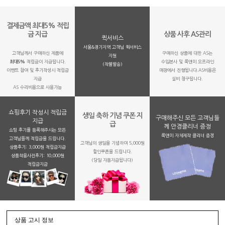
결제금액 최대5% 적립
금 지급
상품 사후 AS관리
퀵서비스
서울&경기지역 고객님 퀵서비스
고객님께서 구매하신 제품에
구매하신 상품에 대한 AS는
지원
최대5%
적립금이 지급됩니다.
수입본사 및 룩앤미 오프라인
(착불발송)
이벤트 참여 및 후기작성시 적립금
매장에서 진행됩니다.AS비용은
지급
실비 청구됩니다.
AS 수리비용으로 사용가능
쇼핑후기 작성시 적립금
생일 축하 기념 쿠폰 지
구매해주신 모든 고객님들
지급
급
께 안경클리너 증정
쇼핑 후기를 등록해주시는 모든
룩앤미 자체제작 클리너 증정
고객님들께 적립금을 드립니다.
고객님의 생일을 기념하여 5,000원
상품후기: 3,000원 적립금지급
할인쿠폰을 드립니다.
상품착용사진후기: 10,000원
(당일 자동지급됩니다)
적립금지금
상품 고시 정보