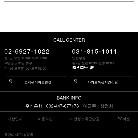
CALL CENTER
02-6927-1022
031-815-1011
월~금 오전 10:00~오후06:00
연중무휴
주말
및 공휴일 휴무
월~일 오전10:30~오후10:00
점 심
오후01:00~오후02:00
고객센터바로연결
카카오톡실시간상담
BANK INFO
우리은행 1002-447-877173
예금주 : 성정희
매장안내
이용약관
개인정보취급방침
PC버전
룩앤미 대표:성정희