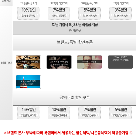
등급기준
500만원 이상 고객
300만원 이상 고객
100만원 이상 고객
50만원 이상 고객
10%할인
7%할인
5%할인
3%할인
(결제시 자동적용)
(결제시 자동적용)
(결제시 자동적용)
(결제시 자동적용)
회원 가입시 10,000원 적립금 지급
(즉시사용가능)
브랜드/특별 할인쿠폰
라피스 10%할인
(상세페이지다운로드)
타르트옵티컬 20%할인
수비 오리온 50%할인
마스카 10%할인
혜택안내
(상세페이지다운로드)
생일 5000원 할인
(당일자동지급)
금액대별 할인쿠폰
15%할인
10%할인
7%할인
5%할인
(40만원 이상 구매시)
(30만원 이상 구매시)
(20만원 이상 구매시)
(15만원 이상 구매시)
※브랜드 본사 정책에 따라 룩앤미에서 제공하는 할인혜택/사은품혜택이 적용불가할 수