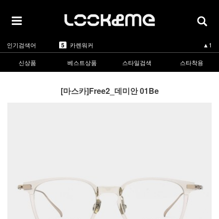
1
라피스센시블레
▲3
2
마스카
▲3
3
린드버그
▼-2
4
올리버피플스
▲3
5
카렌워커
▲1
인기검색어
1
라피스센시블레
▲3
신상품
베스트상품
스타일검색
스타착용
[마스카]Free2_데미안 01Be