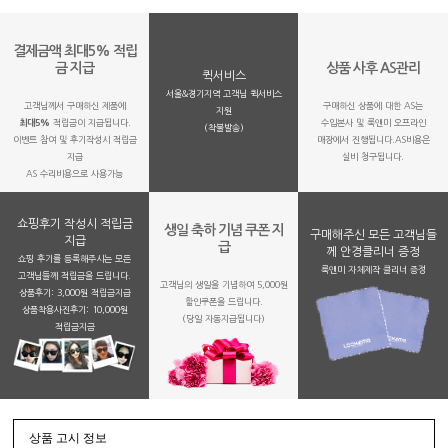
결제금액 최대5% 적립
금 지급
상품 사후 AS관리
퀵서비스
서울&경기지역 고객님 퀵서비스
고객님께서 구매하신 제품에
구매하신 상품에 대한 AS는
지원
최대5%
적립금이 지급됩니다.
수입본사 및 룩앤미 오프라인
(착불발송)
이벤트 참여 및 후기작성시 적립금
매장에서 진행됩니다.AS비용은
지급
실비 청구됩니다.
AS 수리비용으로 사용가능
쇼핑후기 작성시 적립금
생일 축하 기념 쿠폰 지
구매해주신 모든 고객님들
지급
급
께 안경클리너 증정
쇼핑 후기를 등록해주시는 모든
룩앤미 자체제작 클리너 증정
고객님들께 적립금을 드립니다.
고객님의 생일을 기념하여 5,000원
상품후기: 3,000원 적립금지급
할인쿠폰을 드립니다.
상품착용사진후기: 10,000원
(당일 자동지급됩니다)
적립금지금
상품 고시 정보