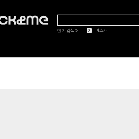
인기검색어
1
2
3
4
5
마스카
린드버그