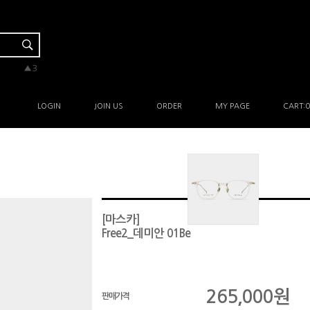
▼-1
▼-1
▲5
▲3
▲1
LOGIN
JOIN US
ORDER
MY PAGE
CART:
0
[마스카]
Free2_데미안 01Be
265,000
원
판매가격