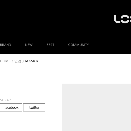
BRAND
NEW
BEST
COMMUNITY
공지사항
HOME
안경
MASKA
>
>
이벤트
Q&A
FAQ
A/S안내
상품후기
방문예약
SCRAP :