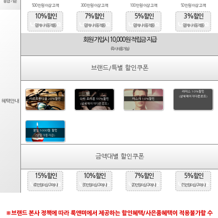
등급기준
500만원 이상 고객
300만원 이상 고객
100만원 이상 고객
50만원 이상 고객
10%할인
7%할인
5%할인
3%할인
(결제시 자동적용)
(결제시 자동적용)
(결제시 자동적용)
(결제시 자동적용)
회원 가입시 10,000원 적립금 지급
(즉시사용가능)
브랜드/특별 할인쿠폰
라피스 10%할인
(상세페이지다운로드)
타르트옵티컬 20%할인
수비 오리온 50%할인
마스카 10%할인
혜택안내
(상세페이지다운로드)
생일 5000원 할인
(당일자동지급)
금액대별 할인쿠폰
15%할인
10%할인
7%할인
5%할인
(40만원 이상 구매시)
(30만원 이상 구매시)
(20만원 이상 구매시)
(15만원 이상 구매시)
※브랜드 본사 정책에 따라 룩앤미에서 제공하는 할인혜택/사은품혜택이 적용불가할 수