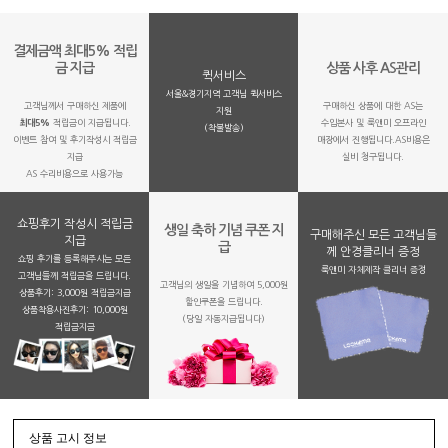
결제금액 최대5% 적립
금 지급
상품 사후 AS관리
퀵서비스
서울&경기지역 고객님 퀵서비스
고객님께서 구매하신 제품에
구매하신 상품에 대한 AS는
지원
최대5%
적립금이 지급됩니다.
수입본사 및 룩앤미 오프라인
(착불발송)
이벤트 참여 및 후기작성시 적립금
매장에서 진행됩니다.AS비용은
지급
실비 청구됩니다.
AS 수리비용으로 사용가능
쇼핑후기 작성시 적립금
생일 축하 기념 쿠폰 지
구매해주신 모든 고객님들
지급
급
께 안경클리너 증정
쇼핑 후기를 등록해주시는 모든
룩앤미 자체제작 클리너 증정
고객님들께 적립금을 드립니다.
고객님의 생일을 기념하여 5,000원
상품후기: 3,000원 적립금지급
할인쿠폰을 드립니다.
상품착용사진후기: 10,000원
(당일 자동지급됩니다)
적립금지금
상품 고시 정보