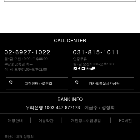
CALL CENTER
02-6927-1022
031-815-1011
월~금 오전 10:00~오후06:00
연중무휴
주말
및 공휴일 휴무
월~일 오전10:30~오후10:00
점 심
오후01:00~오후02:00
고객센터바로연결
카카오톡실시간상담
BANK INFO
우리은행 1002-447-877173
예금주 : 성정희
매장안내
이용약관
개인정보취급방침
PC버전
룩앤미 대표:성정희