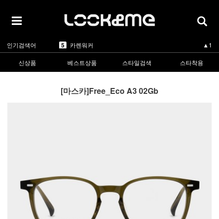
5
카렌워커
▲1
1
라피스센시블레
▲3
2
마스카
▲3
3
린드버그
▼-2
4
올리버피플스
▲3
인기검색어
5
카렌워커
▲1
1
라피스센시블레
▲3
신상품
베스트상품
스타일검색
스타착용
[마스카]Free_Eco A3 02Gb