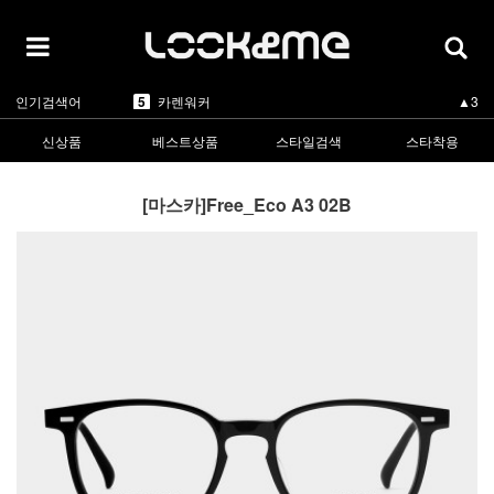
5
카렌워커
▲3
1
라피스센시블레
▲3
2
마스카
▲1
3
린드버그
▼-2
4
올리버피플스
▲1
5
카렌워커
▲3
인기검색어
1
라피스센시블레
▲3
신상품
베스트상품
스타일검색
스타착용
[마스카]Free_Eco A3 02B