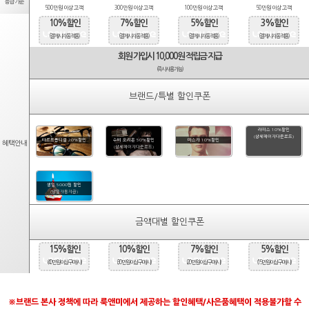
등급기준
500만원 이상 고객
300만원 이상 고객
100만원 이상 고객
50만원 이상 고객
10%할인
7%할인
5%할인
3%할인
(결제시 자동적용)
(결제시 자동적용)
(결제시 자동적용)
(결제시 자동적용)
회원 가입시 10,000원 적립금 지급
(즉시사용가능)
브랜드/특별 할인쿠폰
라피스 10%할인
(상세페이지다운로드)
타르트옵티컬 20%할인
수비 오리온 50%할인
마스카 10%할인
혜택안내
(상세페이지다운로드)
생일 5000원 할인
(당일자동지급)
금액대별 할인쿠폰
15%할인
10%할인
7%할인
5%할인
(40만원 이상 구매시)
(30만원 이상 구매시)
(20만원 이상 구매시)
(15만원 이상 구매시)
※브랜드 본사 정책에 따라 룩앤미에서 제공하는 할인혜택/사은품혜택이 적용불가할 수