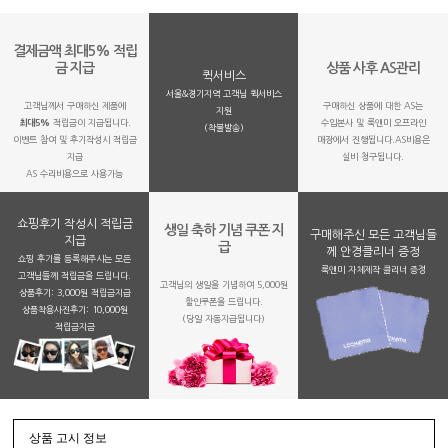
결제금액 최대5% 적립
금 지급
상품 사후 AS관리
퀵서비스
서울&경기지역 고객님 퀵서비스
고객님께서 구매하신 제품에
구매하신 상품에 대한 AS는
지원
최대5%
적립금이 지급됩니다.
수입본사 및 룩앤미 오프라인
(착불발송)
이벤트 참여 및 후기작성시 적립금
매장에서 진행됩니다.AS비용은
지급
실비 청구됩니다.
AS 수리비용으로 사용가능
쇼핑후기 작성시 적립금
생일 축하 기념 쿠폰 지
구매해주신 모든 고객님들
지급
급
께 안경클리너 증정
쇼핑 후기를 등록해주시는 모든
룩앤미 자체제작 클리너 증정
고객님들께 적립금을 드립니다.
고객님의 생일을 기념하여 5,000원
상품후기: 3,000원 적립금지급
할인쿠폰을 드립니다.
상품착용사진후기: 10,000원
(당일 자동지급됩니다)
적립금지금
상품 고시 정보