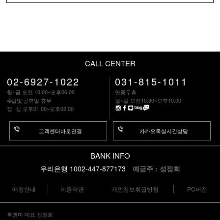
CALL CENTER
02-6927-1022
031-815-1011
월~금 오전 10:00~오후06:00
연중무휴
주말
및 공휴일 휴무
월~일 오전10:30~오후10:00
점 심
오후01:00~오후02:00
고객센터바로연결
카카오톡실시간상담
BANK INFO
우리은행 1002-447-877173
예금주 : 성정희
매장안내
이용약관
개인정보취급방침
PC버전
룩앤미 대표:성정희