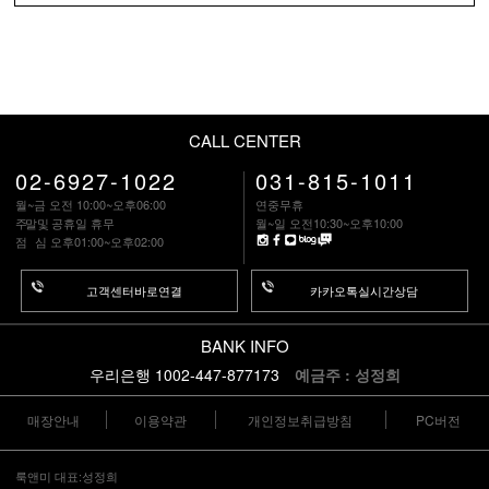
CALL CENTER
02-6927-1022
031-815-1011
월~금 오전 10:00~오후06:00
연중무휴
주말
및 공휴일 휴무
월~일 오전10:30~오후10:00
점 심
오후01:00~오후02:00
고객센터바로연결
카카오톡실시간상담
BANK INFO
우리은행 1002-447-877173
예금주 : 성정희
매장안내
이용약관
개인정보취급방침
PC버전
룩앤미 대표:성정희