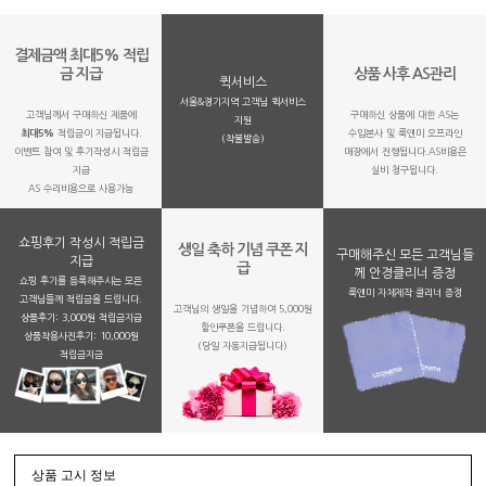
결제금액 최대5% 적립
금 지급
상품 사후 AS관리
퀵서비스
서울&경기지역 고객님 퀵서비스
고객님께서 구매하신 제품에
구매하신 상품에 대한 AS는
지원
최대5%
적립금이 지급됩니다.
수입본사 및 룩앤미 오프라인
(착불발송)
이벤트 참여 및 후기작성시 적립금
매장에서 진행됩니다.AS비용은
지급
실비 청구됩니다.
AS 수리비용으로 사용가능
쇼핑후기 작성시 적립금
생일 축하 기념 쿠폰 지
구매해주신 모든 고객님들
지급
급
께 안경클리너 증정
쇼핑 후기를 등록해주시는 모든
룩앤미 자체제작 클리너 증정
고객님들께 적립금을 드립니다.
고객님의 생일을 기념하여 5,000원
상품후기: 3,000원 적립금지급
할인쿠폰을 드립니다.
상품착용사진후기: 10,000원
(당일 자동지급됩니다)
적립금지금
상품 고시 정보