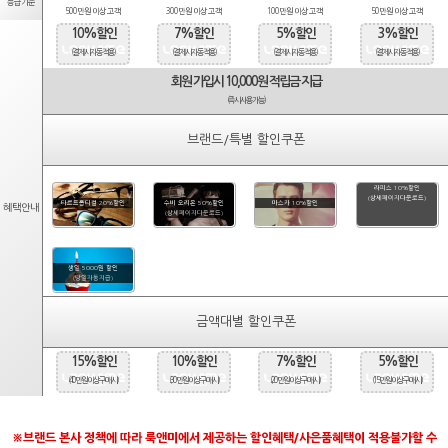
등급기준
500만원 이상 고객
300만원 이상 고객
100만원 이상 고객
50만원 이상 고객
10%할인
7%할인
5%할인
3%할인
(결제시 자동적용)
(결제시 자동적용)
(결제시 자동적용)
(결제시 자동적용)
회원 가입시 10,000원 적립금 지급
(즉시사용가능)
브랜드/특별 할인쿠폰
라피스 10%할인
(상세페이지다운로드)
타르트옵티컬 20%할인
수비 오리온 50%할인
마스카 10%할인
혜택안내
(상세페이지다운로드)
생일 5000원 할인
(당일자동지급)
금액대별 할인쿠폰
15%할인
10%할인
7%할인
5%할인
(40만원 이상 구매시)
(30만원 이상 구매시)
(20만원 이상 구매시)
(15만원 이상 구매시)
※브랜드 본사 정책에 따라 룩앤미에서 제공하는 할인혜택/사은품혜택이 적용불가할 수