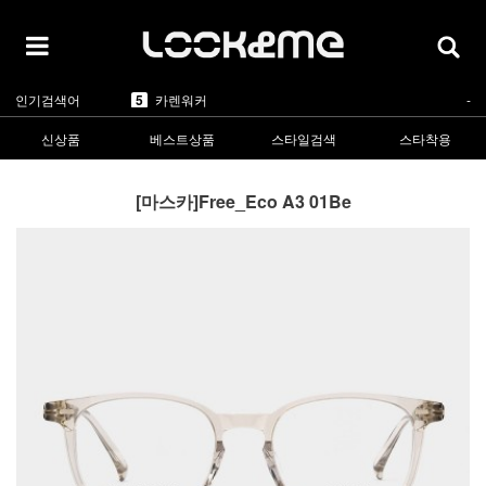
5
카렌워커
-
1
라피스센시블레
▲2
2
마스카
▲5
3
린드버그
▲1
4
올리버피플스
▲1
5
카렌워커
-
인기검색어
1
라피스센시블레
▲2
신상품
베스트상품
스타일검색
스타착용
[마스카]Free_Eco A3 01Be