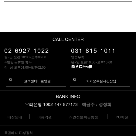
CALL CENTER
02-6927-1022
031-815-1011
월~금 오전 10:00~오후06:00
연중무휴
주말
및 공휴일 휴무
월~일 오전10:30~오후10:00
점 심
오후01:00~오후02:00
고객센터바로연결
카카오톡실시간상담
BANK INFO
우리은행 1002-447-877173
예금주 : 성정희
매장안내
이용약관
개인정보취급방침
PC버전
룩앤미 대표:성정희