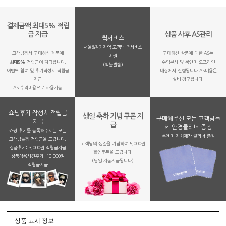
결제금액 최대5% 적립
금 지급
상품 사후 AS관리
퀵서비스
서울&경기지역 고객님 퀵서비스
고객님께서 구매하신 제품에
구매하신 상품에 대한 AS는
지원
최대5%
적립금이 지급됩니다.
수입본사 및 룩앤미 오프라인
(착불발송)
이벤트 참여 및 후기작성시 적립금
매장에서 진행됩니다.AS비용은
지급
실비 청구됩니다.
AS 수리비용으로 사용가능
쇼핑후기 작성시 적립금
생일 축하 기념 쿠폰 지
구매해주신 모든 고객님들
지급
급
께 안경클리너 증정
쇼핑 후기를 등록해주시는 모든
룩앤미 자체제작 클리너 증정
고객님들께 적립금을 드립니다.
고객님의 생일을 기념하여 5,000원
상품후기: 3,000원 적립금지급
할인쿠폰을 드립니다.
상품착용사진후기: 10,000원
(당일 자동지급됩니다)
적립금지금
상품 고시 정보