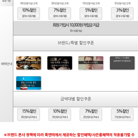
등급기준
500만원 이상 고객
300만원 이상 고객
100만원 이상 고객
50만원 이상 고객
10%할인
7%할인
5%할인
3%할인
(결제시 자동적용)
(결제시 자동적용)
(결제시 자동적용)
(결제시 자동적용)
회원 가입시 10,000원 적립금 지급
(즉시사용가능)
브랜드/특별 할인쿠폰
라피스 10%할인
(상세페이지다운로드)
타르트옵티컬 20%할인
수비 오리온 50%할인
마스카 10%할인
혜택안내
(상세페이지다운로드)
생일 5000원 할인
(당일자동지급)
금액대별 할인쿠폰
15%할인
10%할인
7%할인
5%할인
(40만원 이상 구매시)
(30만원 이상 구매시)
(20만원 이상 구매시)
(15만원 이상 구매시)
※브랜드 본사 정책에 따라 룩앤미에서 제공하는 할인혜택/사은품혜택이 적용불가할 수