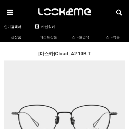
5
카렌워커
-
인기검색어
1
라피스센시블레
▲2
2
마스카
▲5
3
린드버그
▲1
신상품
베스트상품
스타일검색
스타착용
4
올리버피플스
▲1
5
카렌워커
-
1
라피스센시블레
▲2
[마스카]Cloud_A2 10B T