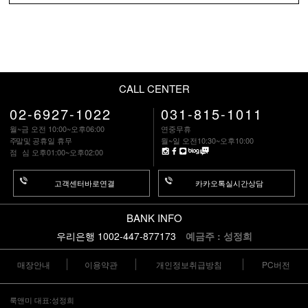
CALL CENTER
02-6927-1022
031-815-1011
월~금 오전 10:00~오후06:00
연중무휴
주말
및 공휴일 휴무
월~일 오전10:30~오후10:00
점 심
오후01:00~오후02:00
고객센터바로연결
카카오톡실시간상담
BANK INFO
우리은행 1002-447-877173
예금주 : 성정희
매장안내
이용약관
개인정보취급방침
PC버전
룩앤미 대표:성정희