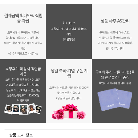
결제금액 최대5% 적립
금 지급
상품 사후 AS관리
퀵서비스
서울&경기지역 고객님 퀵서비스
고객님께서 구매하신 제품에
구매하신 상품에 대한 AS는
지원
최대5%
적립금이 지급됩니다.
수입본사 및 룩앤미 오프라인
(착불발송)
이벤트 참여 및 후기작성시 적립금
매장에서 진행됩니다.AS비용은
지급
실비 청구됩니다.
AS 수리비용으로 사용가능
쇼핑후기 작성시 적립금
생일 축하 기념 쿠폰 지
구매해주신 모든 고객님들
지급
급
께 안경클리너 증정
쇼핑 후기를 등록해주시는 모든
룩앤미 자체제작 클리너 증정
고객님들께 적립금을 드립니다.
고객님의 생일을 기념하여 5,000원
상품후기: 3,000원 적립금지급
할인쿠폰을 드립니다.
상품착용사진후기: 10,000원
(당일 자동지급됩니다)
적립금지금
상품 고시 정보