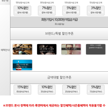
등급기준
500만원 이상 고객
300만원 이상 고객
100만원 이상 고객
50만원 이상 고객
10%할인
7%할인
5%할인
3%할인
(결제시 자동적용)
(결제시 자동적용)
(결제시 자동적용)
(결제시 자동적용)
회원 가입시 10,000원 적립금 지급
(즉시사용가능)
브랜드/특별 할인쿠폰
라피스 10%할인
(상세페이지다운로드)
타르트옵티컬 20%할인
수비 오리온 50%할인
마스카 10%할인
혜택안내
(상세페이지다운로드)
생일 5000원 할인
(당일자동지급)
금액대별 할인쿠폰
15%할인
10%할인
7%할인
5%할인
(40만원 이상 구매시)
(30만원 이상 구매시)
(20만원 이상 구매시)
(15만원 이상 구매시)
※브랜드 본사 정책에 따라 룩앤미에서 제공하는 할인혜택/사은품혜택이 적용불가할 수