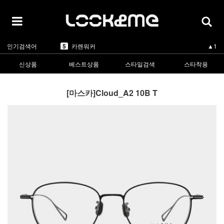
5
카렌워커
▲1
1
라피스센시블레
▲3
2
마스카
▲3
3
린드버그
▼-2
4
올리버피플스
▲3
인기검색어
5
카렌워커
▲1
1
라피스센시블레
▲3
신상품
베스트상품
스타일검색
스타착용
[마스카]Cloud_A2 10B T