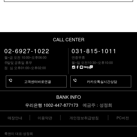
CALL CENTER
02-6927-1022
031-815-1011
월~금 오전 10:00~오후06:00
연중무휴
주말
및 공휴일 휴무
월~일 오전10:30~오후10:00
점 심
오후01:00~오후02:00
고객센터바로연결
카카오톡실시간상담
BANK INFO
우리은행 1002-447-877173
예금주 : 성정희
매장안내
이용약관
개인정보취급방침
PC버전
룩앤미 대표:성정희