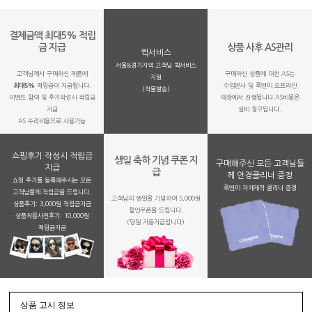
결제금액 최대5% 적립
금 지급
상품 사후 AS관리
퀵서비스
서울&경기지역 고객님 퀵서비스
고객님께서 구매하신 제품에
구매하신 상품에 대한 AS는
지원
최대5%
적립금이 지급됩니다.
수입본사 및 룩앤미 오프라인
(착불발송)
이벤트 참여 및 후기작성시 적립금
매장에서 진행됩니다.AS비용은
지급
실비 청구됩니다.
AS 수리비용으로 사용가능
쇼핑후기 작성시 적립금
생일 축하 기념 쿠폰 지
구매해주신 모든 고객님들
지급
급
께 안경클리너 증정
쇼핑 후기를 등록해주시는 모든
룩앤미 자체제작 클리너 증정
고객님들께 적립금을 드립니다.
고객님의 생일을 기념하여 5,000원
상품후기: 3,000원 적립금지급
할인쿠폰을 드립니다.
상품착용사진후기: 10,000원
(당일 자동지급됩니다)
적립금지금
상품 고시 정보