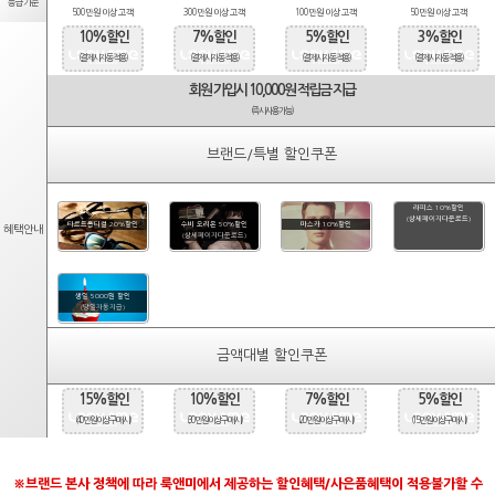
등급기준
500만원 이상 고객
300만원 이상 고객
100만원 이상 고객
50만원 이상 고객
10%할인
7%할인
5%할인
3%할인
(결제시 자동적용)
(결제시 자동적용)
(결제시 자동적용)
(결제시 자동적용)
회원 가입시 10,000원 적립금 지급
(즉시사용가능)
브랜드/특별 할인쿠폰
라피스 10%할인
(상세페이지다운로드)
타르트옵티컬 20%할인
수비 오리온 50%할인
마스카 10%할인
혜택안내
(상세페이지다운로드)
생일 5000원 할인
(당일자동지급)
금액대별 할인쿠폰
15%할인
10%할인
7%할인
5%할인
(40만원 이상 구매시)
(30만원 이상 구매시)
(20만원 이상 구매시)
(15만원 이상 구매시)
※브랜드 본사 정책에 따라 룩앤미에서 제공하는 할인혜택/사은품혜택이 적용불가할 수