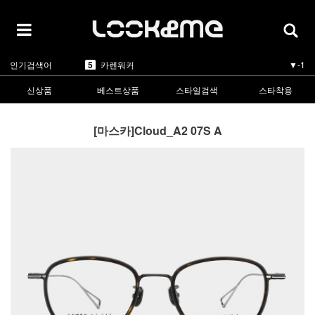
5
카렌워커
▼-1
1
라피스센시블레
▲5
2
마스카
▲3
3
린드버그
▲1
4
올리버피플스
▼-1
인기검색어
5
카렌워커
▼-1
1
라피스센시블레
▲5
신상품
베스트상품
스타일검색
스타착용
[마스카]Cloud_A2 07S A