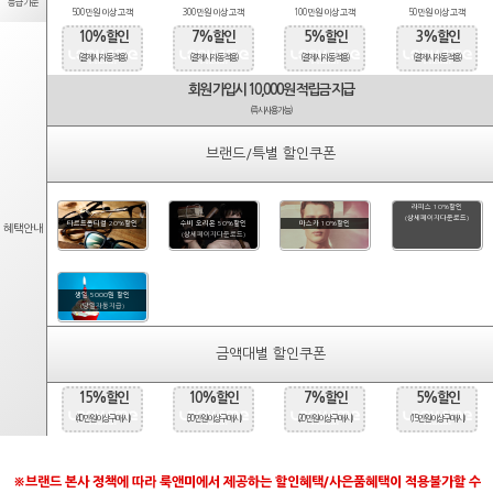
등급기준
500만원 이상 고객
300만원 이상 고객
100만원 이상 고객
50만원 이상 고객
10%할인
7%할인
5%할인
3%할인
(결제시 자동적용)
(결제시 자동적용)
(결제시 자동적용)
(결제시 자동적용)
회원 가입시 10,000원 적립금 지급
(즉시사용가능)
브랜드/특별 할인쿠폰
라피스 10%할인
(상세페이지다운로드)
타르트옵티컬 20%할인
수비 오리온 50%할인
마스카 10%할인
혜택안내
(상세페이지다운로드)
생일 5000원 할인
(당일자동지급)
금액대별 할인쿠폰
15%할인
10%할인
7%할인
5%할인
(40만원 이상 구매시)
(30만원 이상 구매시)
(20만원 이상 구매시)
(15만원 이상 구매시)
※브랜드 본사 정책에 따라 룩앤미에서 제공하는 할인혜택/사은품혜택이 적용불가할 수