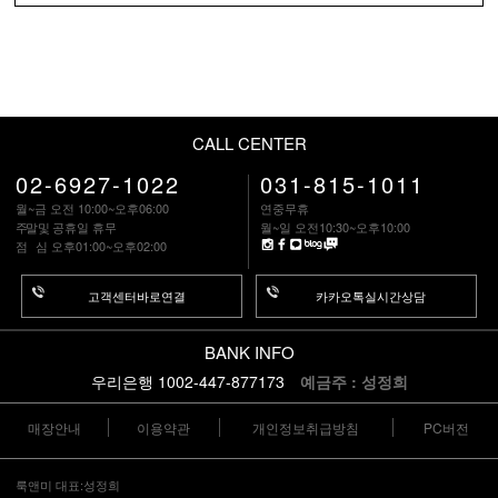
CALL CENTER
02-6927-1022
031-815-1011
월~금 오전 10:00~오후06:00
연중무휴
주말
및 공휴일 휴무
월~일 오전10:30~오후10:00
점 심
오후01:00~오후02:00
고객센터바로연결
카카오톡실시간상담
BANK INFO
우리은행 1002-447-877173
예금주 : 성정희
매장안내
이용약관
개인정보취급방침
PC버전
룩앤미 대표:성정희