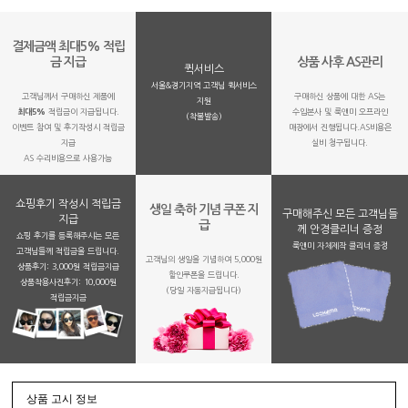
결제금액 최대5% 적립
금 지급
상품 사후 AS관리
퀵서비스
서울&경기지역 고객님 퀵서비스
고객님께서 구매하신 제품에
구매하신 상품에 대한 AS는
지원
최대5%
적립금이 지급됩니다.
수입본사 및 룩앤미 오프라인
(착불발송)
이벤트 참여 및 후기작성시 적립금
매장에서 진행됩니다.AS비용은
지급
실비 청구됩니다.
AS 수리비용으로 사용가능
쇼핑후기 작성시 적립금
생일 축하 기념 쿠폰 지
구매해주신 모든 고객님들
지급
급
께 안경클리너 증정
쇼핑 후기를 등록해주시는 모든
룩앤미 자체제작 클리너 증정
고객님들께 적립금을 드립니다.
고객님의 생일을 기념하여 5,000원
상품후기: 3,000원 적립금지급
할인쿠폰을 드립니다.
상품착용사진후기: 10,000원
(당일 자동지급됩니다)
적립금지금
상품 고시 정보