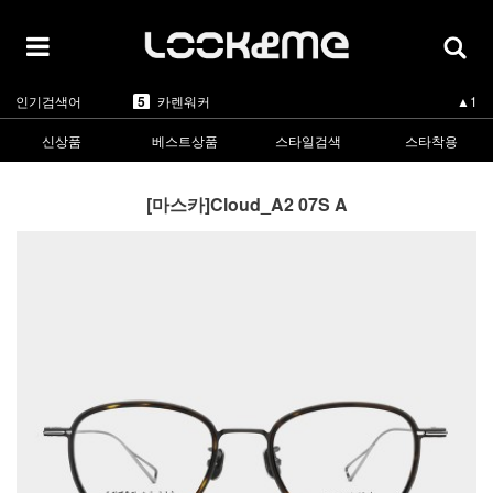
5
카렌워커
▲1
1
라피스센시블레
▲3
2
마스카
▲3
3
린드버그
▼-2
4
올리버피플스
▲3
5
카렌워커
▲1
인기검색어
1
라피스센시블레
▲3
신상품
베스트상품
스타일검색
스타착용
[마스카]Cloud_A2 07S A